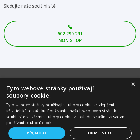
Sledujte naše sociální sítě
602 290 291
NON STOP
×
Tyto webové stránky používají
Akceptujeme platební karty
soubory cookie.
Tyto webové stránky používají soubory cookie ke zlepšení
uživatelského zážitku. Používáním našich webových stránek
souhlasíte se všemi soubory cookie v souladu s našimi zásadami
Certifikace
používání souborů cookie.
© Copyright
AAA ZTS
PŘIJMOUT
ODMÍTNOUT
Všechna práva vyhrazena.