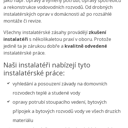
jako např. opravy a výměny potrubí, opravy spotřebičů
a rekonstrukce vodovodních rozvodů. Od drobných
instalatérských oprav v domácnosti až po rozsáhlé
montáže či revize.
Všechny instalatérské zásahy provádějí
zkušení
instalatéři
s několikaletou praxí v oboru. Protože
jedině ta je zárukou dobře a
kvalitně odvedené
instalatérské práce.
Naši instalatéři nabízejí tyto
instalatérské práce:
vyhledání a posouzení závady na domovních
rozvodech teplé a studené vody
opravy potrubí stoupacího vedení, bytových
přípojek a bytových rozvodů vody ve všech druzích
materiálu